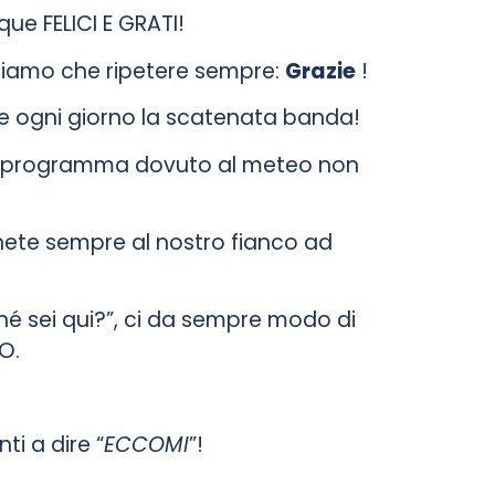
e FELICI E GRATI!
ssiamo che ripetere sempre:
Grazie
!
ere ogni giorno la scatenata banda!
di programma dovuto al meteo non
anete sempre al nostro fianco ad
é sei qui?”, ci da sempre modo di
O.
i a dire “
ECCOMI
”!