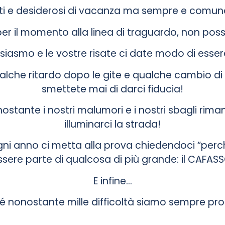
ti e desiderosi di vacanza ma sempre e comunqu
per il momento alla linea di traguardo, non po
tusiasmo e le vostre risate ci date modo di ess
alche ritardo dopo le gite e qualche cambio 
smettete mai di darci fiducia!
nostante i nostri malumori e i nostri sbagli rim
illuminarci la strada!
ni anno ci metta alla prova chiedendoci “perch
ssere parte di qualcosa di più grande: il CAFASS
E infine…
é nonostante mille difficoltà siamo sempre pront