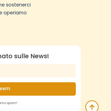
e sostenerci
e operiamo
ato sulle News!
iamo spam!