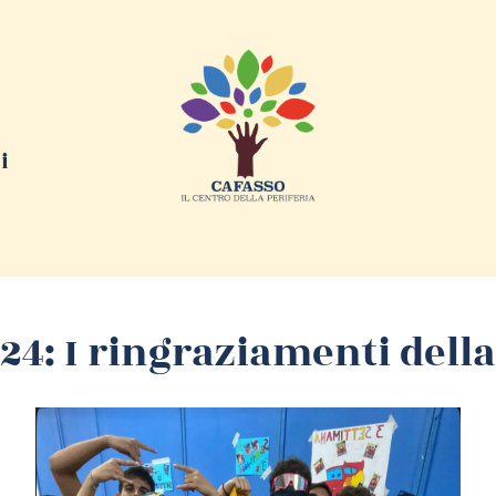
i
024: I ringraziamenti dell