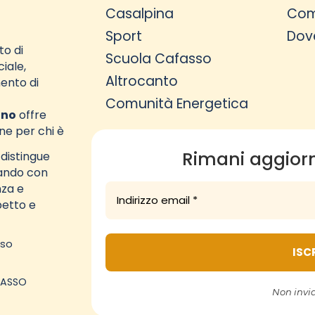
Casalpina
Com
Sport
Dov
to di
Scuola Cafasso
ciale,
Altrocanto
ento di
Comunità Energetica
ino
offre
ne per chi è
Rimani aggiorn
 distingue
rando con
nza e
petto e
sso
FASSO
Non inv